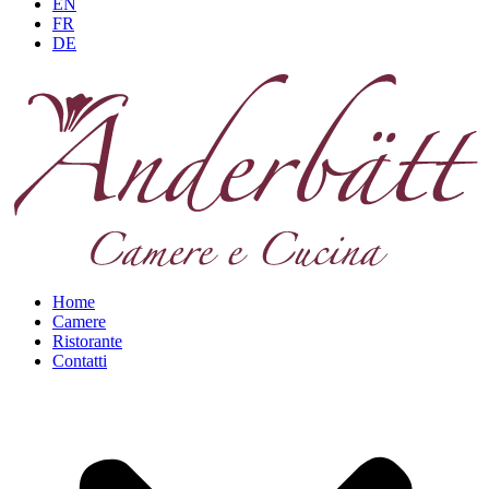
EN
FR
DE
Home
Camere
Ristorante
Contatti